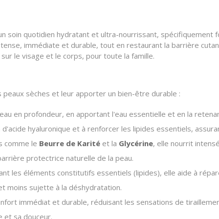
n soin quotidien hydratant et ultra-nourrissant, spécifiquement 
tense, immédiate et durable, tout en restaurant la barrière cutan
sur le visage et le corps, pour toute la famille.
 peaux sèches et leur apporter un bien-être durable :
peau en profondeur, en apportant l'eau essentielle et en la reten
 d'acide hyaluronique et à renforcer les lipides essentiels, assu
ifs comme le
Beurre de Karité
et la
Glycérine
, elle nourrit inten
barrière protectrice naturelle de la peau.
nt les éléments constitutifs essentiels (lipides), elle aide à répar
t moins sujette à la déshydratation.
nfort immédiat et durable, réduisant les sensations de tirailleme
e et sa douceur.