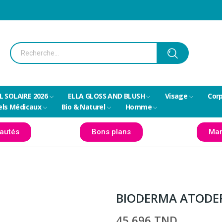
L SOLAIRE 2026
ELLA GLOSS AND BLUSH
Visage
Cor
els Médicaux
Bio & Naturel
Homme
autés
Bons plans
Mar
BIODERMA ATODE
45,696 TND