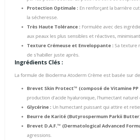
Protection Optimale :
En renforçant la barrière cut
la sécheresse.
Très Haute Tolérance :
Formulée avec des ingrédie
aux peaux les plus sensibles et réactives, minimisant l
Texture Crémeuse et Enveloppante :
Sa texture r
de s'habiller juste après.
Ingrédients Clés :
La formule de Bioderma Atoderm Crème est basée sur des 
Brevet Skin Protect™ (composé de Vitamine PP e
production d'acide hyaluronique, l'humectant naturel 
Glycérine :
Un humectant puissant qui attire et retie
Beurre de Karité (Butyrospermum Parkii Butter)
Brevet D.A.F.™ (Dermatological Advanced Formul
agressions.