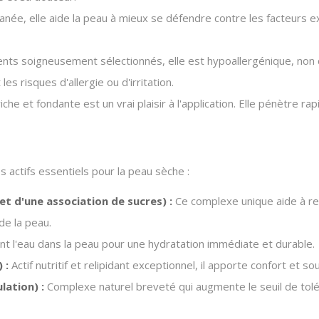
anée, elle aide la peau à mieux se défendre contre les facteurs ex
nts soigneusement sélectionnés, elle est hypoallergénique, non
es risques d'allergie ou d'irritation.
iche et fondante est un vrai plaisir à l'application. Elle pénètre r
actifs essentiels pour la peau sèche :
t d'une association de sucres) :
Ce complexe unique aide à rec
de la peau.
nt l'eau dans la peau pour une hydratation immédiate et durable.
 :
Actif nutritif et relipidant exceptionnel, il apporte confort et so
ation) :
Complexe naturel breveté qui augmente le seuil de tolér