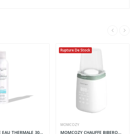
Rupture De Stock
MOMCOZY
BYPHASSE EAU THERMALE 300ML
MOMCOZY CHAUFFE BIBERON STERILISATEUR...