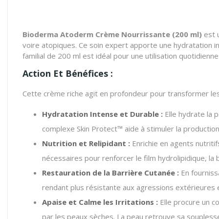
Bioderma Atoderm Crème Nourrissante (200 ml)
est u
voire atopiques. Ce soin expert apporte une hydratation in
familial de 200 ml est idéal pour une utilisation quotidienne 
Action Et Bénéfices :
Cette crème riche agit en profondeur pour transformer les
Hydratation Intense et Durable :
Elle hydrate la 
complexe Skin Protect™ aide à stimuler la production
Nutrition et Relipidant :
Enrichie en agents nutrit
nécessaires pour renforcer le film hydrolipidique, la 
Restauration de la Barrière Cutanée :
En fournissa
rendant plus résistante aux agressions extérieures e
Apaise et Calme les Irritations :
Elle procure un co
par les peaux sèches. La peau retrouve sa soupless