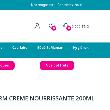
Nos magasins
|
Contactez-nous
0,000 TND
0
0
ps
Capillaire
Bébé Et Maman
Hygiène
ques
Nos coffrets
RM CREME NOURRISSANTE 200ML