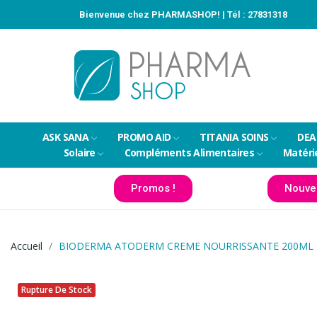
Bienvenue chez PHARMASHOP! | Tél :
27831318
ASK SANA
PROMO AID
TITANIA SOINS
DEA
Solaire
Compléments Alimentaires
Matéri
Promos !
Nouve
Accueil
BIODERMA ATODERM CREME NOURRISSANTE 200ML
Rupture De Stock