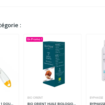
égorie :
En Promo !
BIO ORIENT
BYPHASSE
NUK GOUPILLON 2 EN 1 DOUBLE FIBRE
BIO ORIENT HUILE BIOLOGIQUE DE NOYAUX DE DATTES