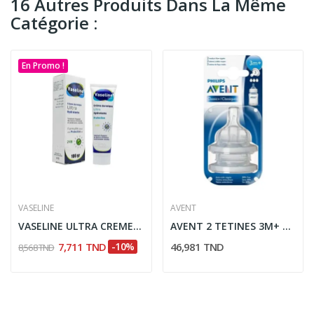
16 Autres Produits Dans La Même
Catégorie :
En Promo !
VASELINE
AVENT
VASELINE ULTRA CREME DERMIQUE 100G
AVENT 2 TETINES 3M+ SCF633/27
7,711 TND
-10%
46,981 TND
8,568 TND