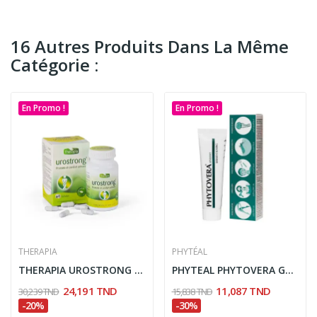
16 Autres Produits Dans La Même
Catégorie :
En Promo !
En Promo !
THERAPIA
PHYTÉAL
THERAPIA UROSTRONG 60 GELULES
PHYTEAL PHYTOVERA GEL APAISANT 50ML
24,191 TND
11,087 TND
30,239 TND
15,838 TND
-20%
-30%