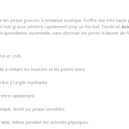
ur les peaux grasses à tendance acnéique. Il offre une très haut
 et non grasse pénètre rapidement pour un fini mat. Enrichi en
Aci
ion quotidienne essentielle, sans obstruer les pores ni laisser de fi
VA et UVB.
de à réduire les boutons et les points noirs.
âce à l'argile matifiante.
énètre rapidement.
que, testé sur peaux sensibles.
urable, même pendant les activités physiques.