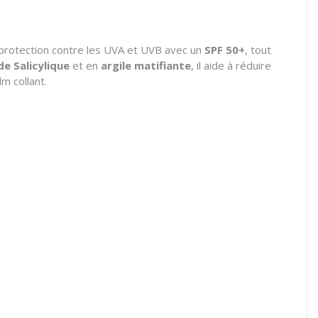
e protection contre les UVA et UVB avec un
SPF 50+
, tout
de Salicylique
et en
argile matifiante
, il aide à réduire
lm collant.