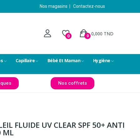
Nos magasins
|
Contactez-nous
0,000 TND
0
0
ps
Capillaire
Bébé Et Maman
Hygiène
ques
Nos coffrets
EIL FLUIDE UV CLEAR SPF 50+ ANTI
0 ML