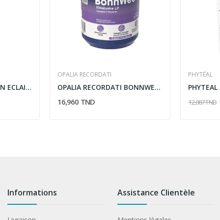
OPALIA RECORDATI
PHYTÉAL
THERAPY DEO ROLL-ON ECLAIRCISSANT
OPALIA RECORDATI BONNWEE MELATONINE LP 30 GELULES
16,960 TND
12,087 TND
Informations
Assistance Clientèle
Livraison
Mentions légales