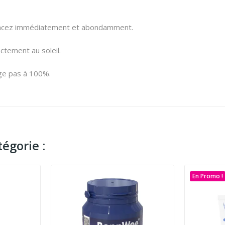
, rincez immédiatement et abondamment.
ctement au soleil.
ège pas à 100%.
égorie :
En Promo !