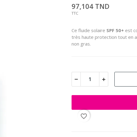
97,104 TND
TTC
Ce fluide solaire
SPF 50+
est co
très haute protection tout en ag
non gras.
favorite_border