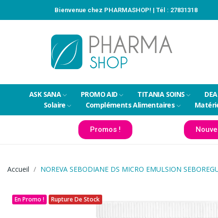
Bienvenue chez PHARMASHOP! | Tél :
27831318
ASK SANA
PROMO AID
TITANIA SOINS
DEA
Solaire
Compléments Alimentaires
Matéri
Promos !
Nouve
Accueil
NOREVA SEBODIANE DS MICRO EMULSION SEBOREGU
En Promo !
Rupture De Stock