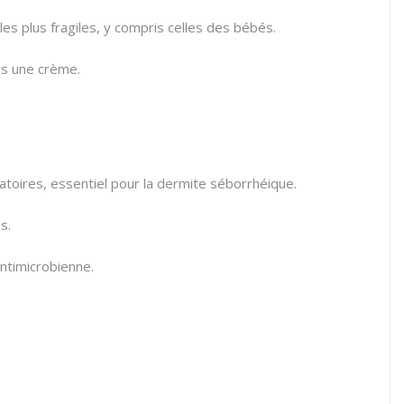
s plus fragiles,
y compris celles des bébés.
us une crème.
atoires,
essentiel pour la dermite séborrhéique.
s.
antimicrobienne.