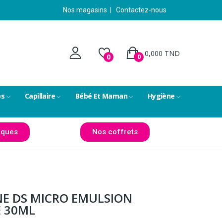
Nos magasins
|
Contactez-nous
0,000 TND
0
0
ps
Capillaire
Bébé Et Maman
Hygiène
ques
Nos coffrets
E DS MICRO EMULSION
 30ML