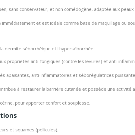
ben,
sans conservateur,
et non comédogène,
adaptée aux peaux le
se immédiatement et est idéale comme base de maquillage ou so
r la dermite séborrhéique et l'hyperséborrhée :
x propriétés anti-fongiques (contre les levures) et anti-inflamm
és apaisantes,
anti-inflammatoires et séborégulatrices puissante
ontribue à restaurer la barrière cutanée et possède une activité 
cérine,
pour apporter confort et souplesse.
ations
eurs et squames (pellicules).