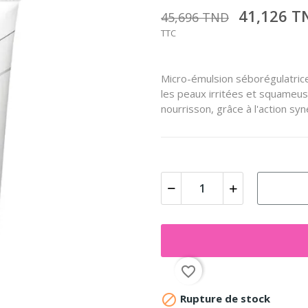
41,126 
45,696 TND
TTC
Micro-émulsion séborégulatric
les peaux irritées et squameus
nourrisson, grâce à l'action sy
favorite_border

Rupture de stock