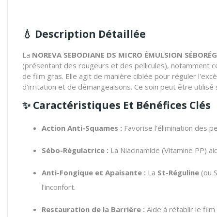
💧 Description Détaillée
La
NOREVA SEBODIANE DS MICRO ÉMULSION SÉBORÉG
(présentant des rougeurs et des pellicules),
notamment cel
de film gras.
Elle agit de manière ciblée pour réguler l'ex
d'irritation et de démangeaisons.
Ce soin peut être utilisé 
✨ Caractéristiques Et Bénéfices Clés
Action Anti-Squames :
Favorise l'élimination des p
Sébo-Régulatrice :
La Niacinamide (Vitamine PP) aid
Anti-Fongique et Apaisante :
La
St-Réguline
(ou S
l'inconfort.
Restauration de la Barrière :
Aide à rétablir le fil