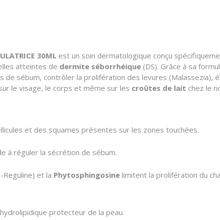
ULATRICE 30ML
est un soin dermatologique conçu spécifiqueme
les atteintes de
dermite séborrhéique
(DS).
Grâce à sa formul
cès de sébum,
contrôler la prolifération des levures (
Malassezia
),
él
sur le visage,
le corps et même sur les
croûtes de lait
chez le n
ellicules et des squames présentes sur les zones touchées.
e à réguler la sécrétion de sébum.
-Reguline) et la
Phytosphingosine
limitent la prolifération du 
m hydrolipidique protecteur de la peau.