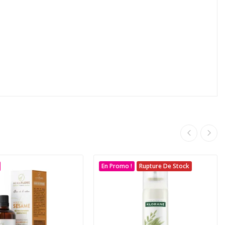
En Promo !
Rupture De Stock