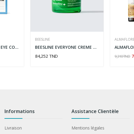
BEESLINE
ALMAFLOR
LA CABINE AMPOULES EYE CONTOUR 10X2ML
BEESLINE EVERYONE CREME BARRIERE 50ML
84,252 TND
7
9,310 TND
Informations
Assistance Clientèle
Livraison
Mentions légales