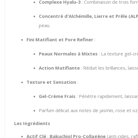
Complexe Hyalu-3
:
Combinaison de trois for
Concentré d'Alchémille, Lierre et Prêle (AL
peau.
Fini Matifiant et Pore Refiner
:
Peaux Normales à Mixtes
:
La texture gel-cr
Action Matifiante
: Réduit les brillances, lais
Texture et Sensation
:
Gel-Crème Frais
: Pénètre rapidement, laissant
Parfum délicat aux notes de jasmin, rose et oz
Les Ingrédients
Actif Clé
:
Bakuchiol Pro-Collagène
(anti-rides, ra