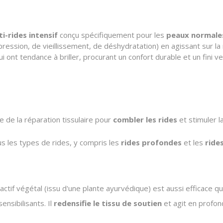
ti-rides intensif
conçu spécifiquement pour les
peaux normale
pression,
de vieillissement,
de déshydratation) en agissant sur la
i ont tendance à briller,
procurant un confort durable et un fini ve
e de la réparation tissulaire pour
combler les rides
et stimuler l
s les types de rides,
y compris les
rides profondes
et les
ride
actif végétal (issu d'une plante ayurvédique) est aussi efficace qu
ensibilisants.
Il
redensifie le tissu de soutien
et agit en profond