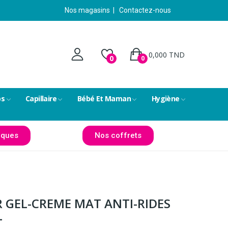
Nos magasins
|
Contactez-nous
0,000 TND
0
0
ps
Capillaire
Bébé Et Maman
Hygiène
ques
Nos coffrets
ER GEL-CREME MAT ANTI-RIDES
L