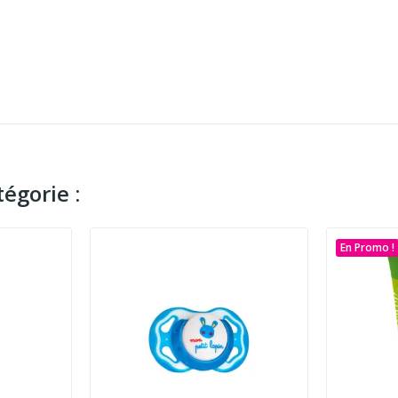
égorie :
En Promo !