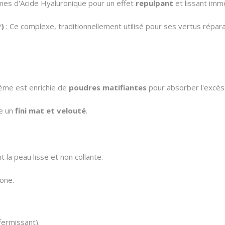
mes d'Acide Hyaluronique pour un effet
repulpant
et lissant imm
P)
:
Ce complexe,
traditionnellement utilisé pour ses vertus répara
ème est enrichie de
poudres matifiantes
pour absorber l'excè
se un
fini mat et velouté
.
 la peau lisse et non collante.
one.
ffermissant).