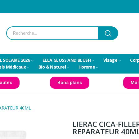
L SOLAIRE 2026
ELLA GLOSS AND BLUSH
Visage
Cor
els Médicaux
Bio & Naturel
Homme
autés
Bons plans
Mar
PARATEUR 40ML
LIERAC CICA-FILL
REPARATEUR 40M