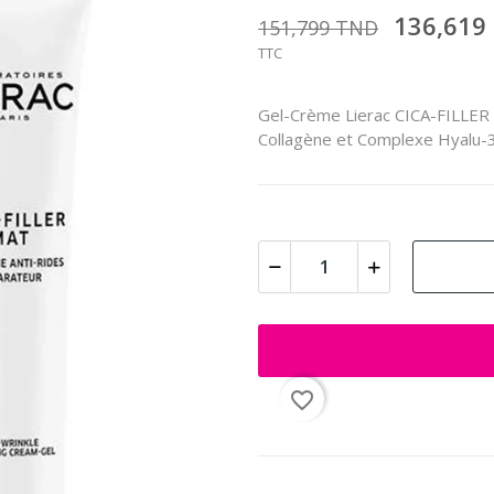
136,619
151,799 TND
TTC
Gel-Crème Lierac CICA-FILLER 4
Collagène et Complexe Hyalu-3,
favorite_border