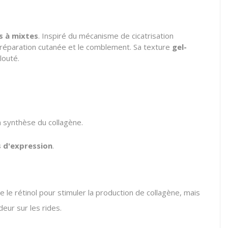
s à mixtes
.
Inspiré du mécanisme de cicatrisation
 réparation cutanée et le comblement.
Sa texture
gel-
louté.
a synthèse du collagène.
s d'expression
.
e le rétinol pour stimuler la production de collagène,
mais
eur sur les rides.