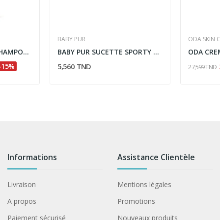
BABY PUR
ODA SKIN 
JOUVENCE KERABIO SHAMPOOING LISSANT 250ML
BABY PUR SUCETTE SPORTY 6M+ S1-0206
-15%
5,560 TND
27,599 TND
Informations
Assistance Clientèle
Livraison
Mentions légales
A propos
Promotions
Paiement sécurisé
Nouveaux produits